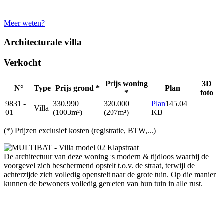
Meer weten?
Architecturale villa
Verkocht
Prijs woning
3D
N°
Type
Prijs grond *
Plan
*
foto
9831 -
330.990
320.000
Plan
145.04
Villa
01
(1003m²)
(207m²)
KB
(*) Prijzen exclusief kosten (registratie, BTW,...)
De architectuur van deze woning is modern & tijdloos waarbij de
voorgevel zich beschermend opstelt t.o.v. de straat, terwijl de
achterzijde zich volledig openstelt naar de grote tuin. Op die manier
kunnen de bewoners volledig genieten van hun tuin in alle rust.